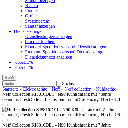
Sanitär anzeigen
Blanco
Franke
Grohe
Systemceram
Sanitär anzeigen
Dienstleistungen
Dienstleistungen anzeigen
home of kitchen.
Standard Speditionsversand Dienstleistungen
Premium Speditionsversand Dienstleistungen
Dienstleistungen anzeigen
%SALE%
%SALE%
Menü
Suche...
Startseite
»
Elektrogeräte
»
Neff
»
Neff collection
»
Kühlgeräte
»
Neff Collection KI8816DE1 - N90 Kühlschrank mit 7 Jahre
Garantie, Fresh Safe 3, Flachscharnier mit Softeinzug, Nische 178
cm
Neff Collection KI8816DE1 - N90 Kühlschrank mit 7 Jahre