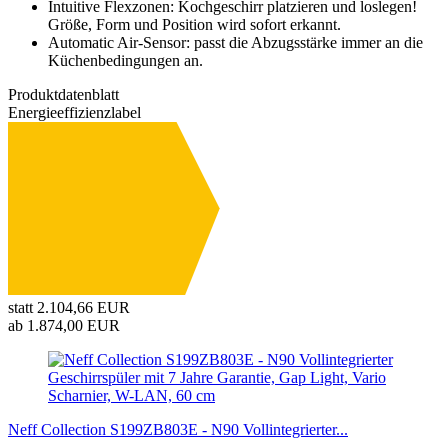
Intuitive Flexzonen: Kochgeschirr platzieren und loslegen!
Größe, Form und Position wird sofort erkannt.
Automatic Air-Sensor: passt die Abzugsstärke immer an die
Küchenbedingungen an.
Produktdatenblatt
Energieeffizienzlabel
SPEKT
B
A+++ b
statt 2.104,66 EUR
ab 1.874,00 EUR
Neff Collection S199ZB803E - N90 Vollintegrierter...